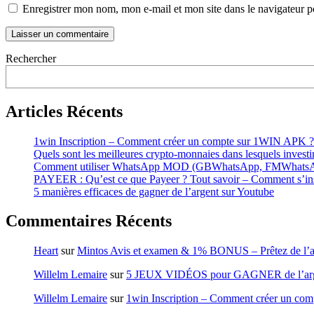
Enregistrer mon nom, mon e-mail et mon site dans le navigateur
Rechercher
Articles Récents
1win Inscription – Comment créer un compte sur 1WIN APK ?
Quels sont les meilleures crypto-monnaies dans lesquels investi
Comment utiliser WhatsApp MOD (GBWhatsApp, FMWhatsApp, 
PAYEER : Qu’est ce que Payeer ? Tout savoir – Comment s’inscr
5 manières efficaces de gagner de l’argent sur Youtube
Commentaires Récents
Heart
sur
Mintos Avis et examen & 1% BONUS – Prêtez de l’ar
Willelm Lemaire
sur
5 JEUX VIDÉOS pour GAGNER de l’arg
Willelm Lemaire
sur
1win Inscription – Comment créer un co