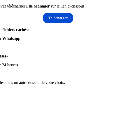
uvez télécharger
File Manager
sur le lien ci-dessous.
Télécharger
es fichiers cachés
«
er
Whatsapp
.
uses
«
de 24 heures.
z les dans un autre dossier de votre choix.