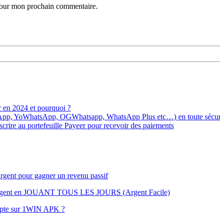
 pour mon prochain commentaire.
r en 2024 et pourquoi ?
YoWhatsApp, OGWhatsapp, WhatsApp Plus etc…) en toute sécurité
ire au portefeuille Payeer pour recevoir des paiements
gent pour gagner un revenu passif
ent en JOUANT TOUS LES JOURS (Argent Facile)
mpte sur 1WIN APK ?