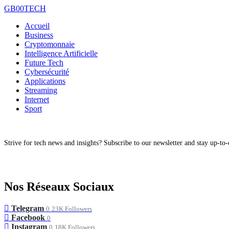
GB00TECH
Accueil
Business
Cryptomonnaie
Intelligence Artificielle
Future Tech
Cybersécurité
Applications
Streaming
Internet
Sport
Strive for tech news and insights? Subscribe to our newsletter and stay up-to-d
Nos Réseaux Sociaux
Telegram
0
23K Followers
Facebook
0
Instagram
0
18K Followers