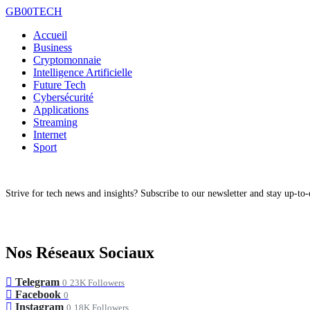
GB00TECH
Accueil
Business
Cryptomonnaie
Intelligence Artificielle
Future Tech
Cybersécurité
Applications
Streaming
Internet
Sport
Strive for tech news and insights? Subscribe to our newsletter and stay up-to-d
Nos Réseaux Sociaux
Telegram
0
23K Followers
Facebook
0
Instagram
0
18K Followers