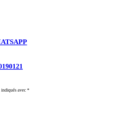
ATSAPP
0190121
t indiqués avec
*