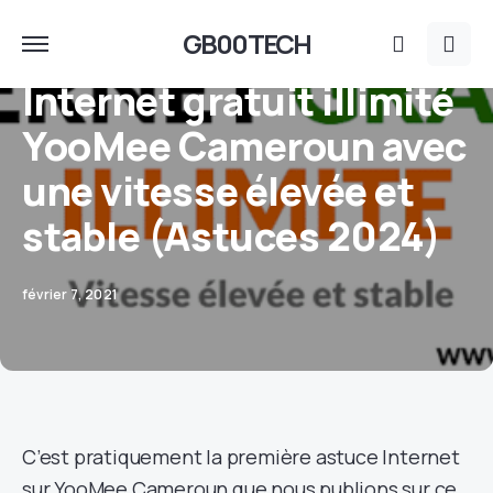
I
INTERNET
GB00TECH
Internet gratuit illimité
YooMee Cameroun avec
une vitesse élevée et
stable (Astuces 2024)
février 7, 2021
C’est pratiquement la première astuce Internet
sur YooMee Cameroun que nous publions sur ce