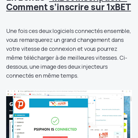
Comment s’inscrire sur 1xBET
Une fois ces deux logiciels connectés ensemble,
vous remarquerez un grand changement dans
votre vitesse de connexion et vous pourrez
même télécharger à de meilleures vitesses. Ci-
dessous, une image des deux injecteurs
connectés en même temps.