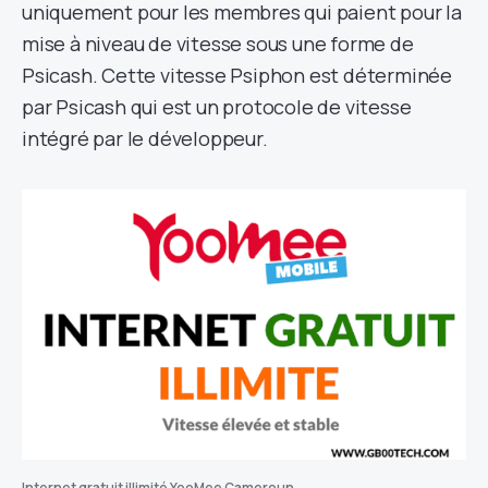
uniquement pour les membres qui paient pour la
mise à niveau de vitesse sous une forme de
Psicash. Cette vitesse Psiphon est déterminée
par Psicash qui est un protocole de vitesse
intégré par le développeur.
Internet gratuit illimité YooMee Cameroun