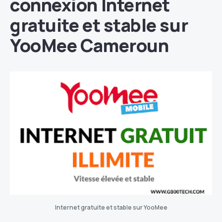
connexion Internet
gratuite et stable sur
YooMee Cameroun
Internet gratuite et stable sur YooMee