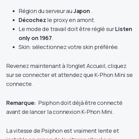
Région du serveur au
Japon
.
Décochez
le proxy en amont.
Le mode de travail doit être réglé sur
Listen
only on 1967
.
Skin: sélectionnez votre skin préférée.
Revenez maintenant à l’onglet Accueil, cliquez
sur se connecter et attendez que K-Phon Mini se
connecte.
Remarque:
Psiphon doit déjà être connecté
avant de lancer la connexion K-Phon Mini.
La vitesse de Psiphon est vraiment lente et