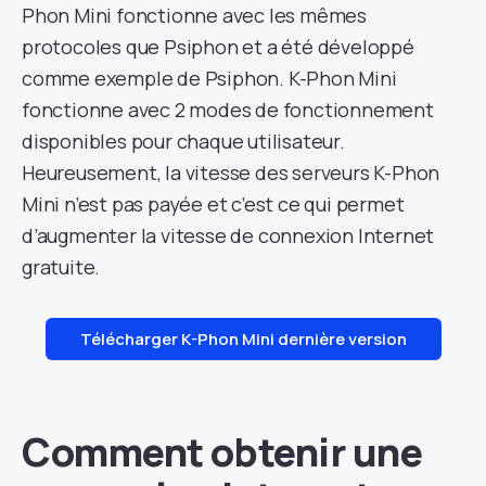
Phon Mini fonctionne avec les mêmes
protocoles que Psiphon et a été développé
comme exemple de Psiphon. K-Phon Mini
fonctionne avec 2 modes de fonctionnement
disponibles pour chaque utilisateur.
Heureusement, la vitesse des serveurs K-Phon
Mini n’est pas payée et c’est ce qui permet
d’augmenter la vitesse de connexion Internet
gratuite.
Télécharger K-Phon Mini dernière version
Comment obtenir une